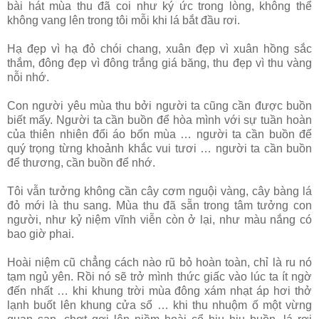
bài hát mùa thu đã coi như ký ức trong lòng, không thể
không vang lên trong tôi mỗi khi lá bắt đầu rơi.
Hạ đẹp vì hạ đỏ chói chang, xuân đẹp vì xuân hồng sắc
thắm, đông đẹp vì đông trắng giá băng, thu đẹp vì thu vàng
nỗi nhớ.
Con người yêu mùa thu bởi người ta cũng cần được buồn
biết mấy. Người ta cần buồn để hòa mình với sự tuần hoàn
của thiên nhiên đổi áo bốn mùa … người ta cần buồn để
quý trọng từng khoảnh khắc vui tươi … người ta cần buồn
để thương, cần buồn để nhớ.
Tôi vẫn tưởng không cần cây cơm nguội vàng, cây bàng lá
đỏ mới là thu sang. Mùa thu đã sẵn trong tâm tưởng con
người, như kỷ niệm vĩnh viễn còn ở lại, như màu nắng có
bao giờ phai.
Hoài niệm cũ chẳng cách nào rũ bỏ hoàn toàn, chỉ là ru nó
tạm ngủ yên. Rồi nó sẽ trở mình thức giấc vào lúc ta ít ngờ
đến nhất … khi khung trời mùa đông xám nhạt áp hơi thở
lạnh buốt lên khung cửa sổ … khi thu nhuộm ố một vừng