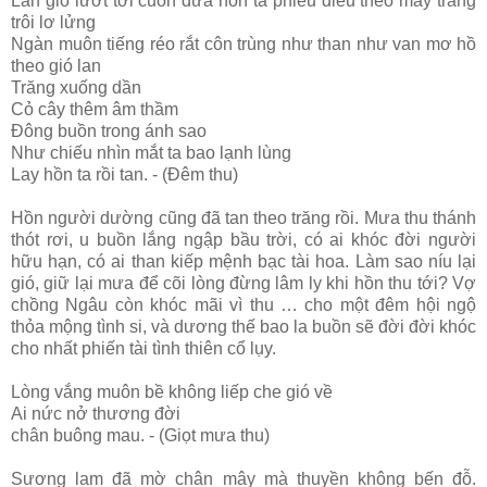
Làn gió lướt tới cuốn đưa hồn ta phiêu diêu theo mây trắng
trôi lơ lửng
Ngàn muôn tiếng réo rắt côn trùng như than như van mơ hồ
theo gió lan
Trăng xuống dần
Cỏ cây thêm âm thầm
Đông buồn trong ánh sao
Như chiếu nhìn mắt ta bao lạnh lùng
Lay hồn ta rồi tan. - (Đêm thu)
Hồn người dường cũng đã tan theo trăng rồi. Mưa thu thánh
thót rơi, u buồn lắng ngập bầu trời, có ai khóc đời người
hữu hạn, có ai than kiếp mệnh bạc tài hoa. Làm sao níu lại
gió, giữ lại mưa để cõi lòng đừng lâm ly khi hồn thu tới? Vợ
chồng Ngâu còn khóc mãi vì thu … cho một đêm hội ngộ
thỏa mộng tình si, và dương thế bao la buồn sẽ đời đời khóc
cho nhất phiến tài tình thiên cổ lụy.
Lòng vắng muôn bề không liếp che gió về
Ai nức nở thương đời
chân buông mau. - (Giọt mưa thu)
Sương lam đã mờ chân mây mà thuyền không bến đỗ.