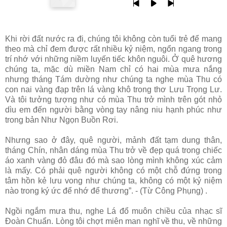
Khi rời đất nước ra đi, chúng tôi không còn tuổi trẻ để mang
theo mà chỉ đem được rất nhiều kỷ niệm, ngổn ngang trong
trí nhớ với những niềm luyến tiếc khôn nguôi. Ở quê hương
chúng ta, mặc dù miền Nam chỉ có hai mùa mưa nắng
nhưng tháng Tám dường như chúng ta nghe mùa Thu có
con nai vàng đạp trên lá vàng khô trong thơ Lưu Trọng Lư.
Và tôi tưởng tượng như có mùa Thu trở mình trên gót nhỏ
dìu em đến người bằng vòng tay nâng niu hạnh phúc như
trong bản Như Ngọn Buồn Rơi.
Nhưng sao ở đây, quê người, mảnh đất tạm dung thân,
tháng Chín, nhân dáng mùa Thu trở về đẹp quá trong chiếc
áo xanh vàng đỏ đâu đó mà sao lòng mình không xúc cảm
là mấy. Có phải quê người không có một chỗ đứng trong
tâm hồn kẻ lưu vong như chúng ta, không có một kỷ niệm
nào trong ký ức để nhớ để thương”. - (Từ Công Phụng) .
Ngồi ngắm mưa thu, nghe Lá đổ muôn chiều của nhạc sĩ
Đoàn Chuẩn. Lòng tôi chợt miên man nghĩ về thu, về những