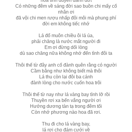
hoa tình duyên đành dứt
Có những đêm về sáng đời sao buồn chi mấy cố
nhân ơi
đã vội chi men rượu nhấp đôi môi mà phung phí
đời em không tiếc nhớ
Lá đổ muôn chiều ôi lá úa,
phải chăng là nước mắt người đi
Em ơi đừng dối lòng
dù sao chăng nữa không nhớ đến tình đôi ta
Thôi thế từ đây anh cố đành quên rằng có người
Cầm bằng như không biết mà thôi
Lá thu còn lại đôi ba cánh
đành lòng cho nước cuốn hoa trôi
Thôi thế từ nay như lá vàng bay tình lỡ rồi
Thuyền rơi xa bến vắng người ơi
Hướng dương tàn tạ trong đêm tối
Còn nhớ phương nào hoa đã rơi.
Thu đi cho lá vàng bay,
lá rơi cho đám cưới về