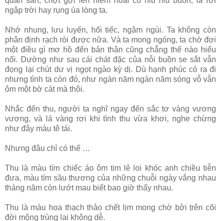
quan san, chợt gợi lên niềm hoài cổ hiu hiu buồn, lá rơi
ngập trời hay rụng úa lòng ta.
Nhớ nhung, lưu luyến, hối tiếc, ngậm ngùi. Ta không còn
phân định rạch ròi được nữa. Và ta mong ngóng, ta chờ đợi
một điều gì mơ hồ đến bản thân cũng chẳng thể nào hiểu
nổi. Dường như sau cái chát đặc của nỗi buồn se sắt vẫn
đọng lại chút dư vị ngọt ngào kỳ dị. Dù hạnh phúc có ra đi
nhưng tình ta còn đó, như ngàn năm ngàn năm sóng vỗ vẫn
ôm một bờ cát mà thôi.
Nhắc đến thu, người ta nghĩ ngay đến sắc tơ vàng vương
vương, và lá vàng rơi khi tình thu vừa khơi, nghe chừng
như đây màu tê tái.
Nhưng đâu chỉ có thế …
Thu là màu tím chiếc áo ôm tim lẻ loi khóc anh chiều tiễn
đưa, màu tím sầu thương của những chuỗi ngày vắng nhau
tháng năm còn lướt mau biết bao giờ thấy nhau.
Thu là màu hoa thạch thảo chết lịm mong chờ bởi trên cõi
đời mộng trùng lai không dễ.