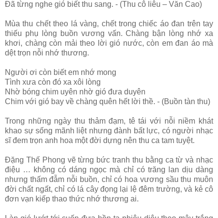
Đã từng nghe gió biết thu sang. - (Thu cô liêu – Văn Cao)
Mùa thu chết theo lá vàng, chết trong chiếc áo đan trên tay
thiếu phụ lòng buồn vương vấn. Chàng bận lòng nhớ xa
khơi, chàng còn mải theo lời gió nước, còn em đan áo mà
dệt trọn nỗi nhớ thương.
Người ơi còn biết em nhớ mong
Tình xưa còn đó xa xôi lòng
Nhờ bóng chim uyên nhờ gió đưa duyên
Chim với gió bay về chàng quên hết lời thề. - (Buồn tàn thu)
Trong những ngày thu thảm đạm, tê tái với nỗi niềm khát
khao sự sống mãnh liệt nhưng đành bất lực, có người nhạc
sĩ đem trọn anh hoa một đời dựng nên thu ca tam tuyệt.
Đặng Thế Phong vẽ từng bức tranh thu bằng ca từ và nhạc
điệu … không có dáng ngọc mà chỉ có trăng lan dịu dàng
nhưng thấm đẫm nỗi buồn, chỉ có hoa vương sầu thu muôn
đời chất ngất, chỉ có lá cây đọng lại lệ đêm trường, và kẻ cô
đơn vạn kiếp thao thức nhớ thương ai.