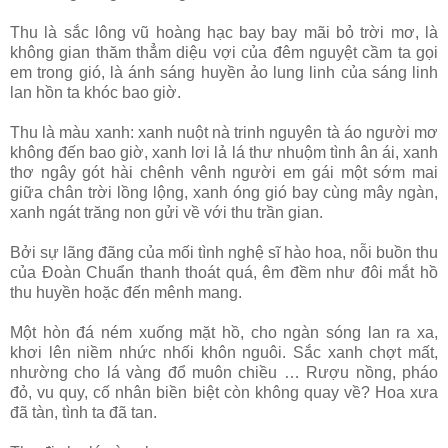
Thu là sắc lông vũ hoàng hạc bay bay mãi bỏ trời mơ, là
không gian thăm thẳm diệu vợi của đêm nguyệt cầm ta gọi
em trong gió, là ánh sáng huyền ảo lung linh của sáng linh
lan hồn ta khóc bao giờ.
Thu là màu xanh: xanh nuột nà trinh nguyên tà áo người mơ
không đến bao giờ, xanh lơi lả lá thư nhuộm tình ân ái, xanh
thơ ngây gót hài chênh vênh người em gái một sớm mai
giữa chân trời lồng lộng, xanh óng gió bay cùng mây ngàn,
xanh ngát trăng non gửi về với thu trần gian.
Bởi sự lãng đãng của mối tình nghệ sĩ hào hoa, nỗi buồn thu
của Đoàn Chuẩn thanh thoát quá, êm đềm như đôi mắt hồ
thu huyền hoặc đến mênh mang.
Một hòn đá ném xuống mặt hồ, cho ngàn sóng lan ra xa,
khơi lên niềm nhức nhối khôn nguôi. Sắc xanh chợt mất,
nhường cho lá vàng đổ muôn chiều … Rượu nồng, pháo
đỏ, vu quy, cố nhân biền biệt còn không quay về? Hoa xưa
đã tàn, tình ta đã tan.