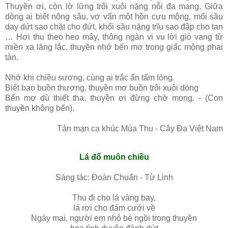
Thuyền ơi, còn lờ lững trôi xuôi nặng nỗi đa mang. Giữa
dòng ai biết nông sâu, vơ vẩn một hồn cựu mộng, mối sầu
day dứt sao chặt cho đứt, khối sầu nặng trĩu sao đập cho tan
… Hơi thu theo heo mây, thông ngàn vi vu lời gió vang từ
miền xa lăng lắc, thuyền nhớ bến mơ trong giấc mộng phai
tàn.
Nhớ khi chiều sương, cùng ai trắc ẩn tấm lòng.
Biết bao buồn thương, thuyền mơ buồn trôi xuôi dòng
Bến mơ dù thiết tha, thuyền ơi đừng chờ mong. - (Con
thuyền không bến).
Tản mạn ca khúc Mùa Thu - Cây Đa Việt Nam
Lá đổ muôn chiều
Sáng tác: Đoàn Chuẩn - Từ Linh
Thu đi cho lá vàng bay,
lá rơi cho đám cưới về
Ngày mai, người em nhỏ bé ngồi trong thuyền