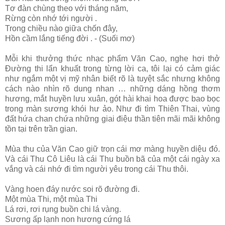
Tơ đàn chùng theo với tháng năm,
Rừng còn nhớ tới người .
Trong chiều nào giữa chốn đây,
Hồn cầm lắng tiếng đời . - (Suối mơ)
Mỗi khi thưởng thức nhạc phẩm Văn Cao, nghe hơi thở
Đường thi lẩn khuất trong từng lời ca, tôi lại có cảm giác
như ngắm một vị mỹ nhân biết rõ là tuyệt sắc nhưng không
cách nào nhìn rõ dung nhan … những dáng hồng thơm
hương, mắt huyền lưu xuân, gót hài khai hoa được bao bọc
trong màn sương khói hư ảo. Như đi tìm Thiên Thai, vùng
đất hứa chan chứa những giai điệu thần tiên mãi mãi không
tồn tại trên trần gian.
Mùa thu của Văn Cao giữ trọn cái mơ màng huyền diệu đó.
Và cái Thu Cô Liêu là cái Thu buồn bã của một cái ngày xa
vắng và cái nhớ đi tìm người yêu trong cái Thu thôi.
Vàng hoen đáy nước soi rõ đường đi.
Một mùa Thi, một mùa Thi
Lá rơi, rơi rụng buồn chi lá vàng.
Sương ấp lạnh non hương cứng lá