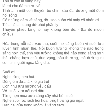
Thu đi cho lá vàng bay,
lá rơi cho đám cưới về
Tình anh một con thuyền bé chìm sâu đại dương một đêm
nổi sóng
Có những đêm về sáng, đời sao buồn chi mấy cố nhân ơi
Tiếc mà chi dang dở phút phân ly
Thuyền phiêu lãng từ nay không bến đổ. - (Lá đổ muôn
chiều)
Hòa trong nỗi sầu vào thu, suối mơ cũng buồn vì suối lưu
luyến tình nhân thế. Nỗi buồn tưởng không thể nào trong
sáng hơn thế, tình yêu tưởng không thể nào trong sáng hơn
thế, chẳng bợn chút dục vọng, sầu thương, mà dường ru
con tim nguôi ngoa lắng dịu.
Suối ơi !
Nghe rừng heo hút.
Dòng êm đưa lá khô già trút
Còn như lưu hương yêu dấu
Với suối xưa trôi nơi đâu...
Từng hẹn mùa xưa cùng xây nhà bên suối .
Nghe suối róc rách trôi hoa lừng hương gió ngát.
Đàn nai đùa trong khóm lá vàng tươi .